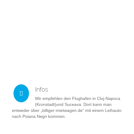
Frühstück: 10 EUR
Abendessen: 14 EUR
Die Preise können aufgrund des EUR-Lei-Kurses leicht
variieren.
View Gallery
Infos
Wir empfehlen den Flughafen in Cluj-Napoca
(Kronstadt)und Suceava. Dort kann man
entweder über „billiger-mietwagen.de“ mit einem Leihauto
nach Poiana Negri kommen.