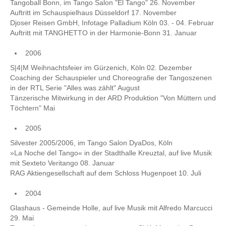
Tangoball Bonn, im Tango Salon "El Tango" 26. November
Auftritt im Schauspielhaus Düsseldorf 17. November
Djoser Reisen GmbH, Infotage Palladium Köln 03. - 04. Februar
Auftritt mit TANGHETTO in der Harmonie-Bonn 31. Januar
2006
S|4|M Weihnachtsfeier im Gürzenich, Köln 02. Dezember
Coaching der Schauspieler und Choreografie der Tangoszenen
in der RTL Serie "Alles was zählt" August
Tänzerische Mitwirkung in der ARD Produktion "Von Müttern und
Töchtern" Mai
2005
Silvester 2005/2006, im Tango Salon DyaDos, Köln
»La Noche del Tango« in der Stadthalle Kreuztal, auf live Musik
mit Sexteto Veritango 08. Januar
RAG Aktiengesellschaft auf dem Schloss Hugenpoet 10. Juli
2004
Glashaus - Gemeinde Holle, auf live Musik mit Alfredo Marcucci
29. Mai